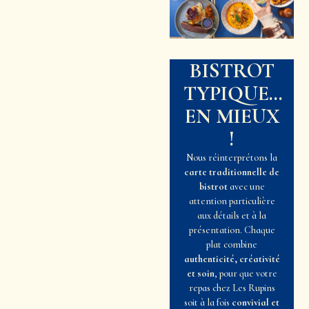
BISTROT
TYPIQUE…
EN MIEUX
!
Nous réinterprétons la
carte traditionnelle de
bistrot
avec une
attention particulière
aux détails et à la
présentation. Chaque
plat combine
authenticité, créativité
et soin
, pour que votre
repas chez Les Rupins
soit à la fois
convivial et