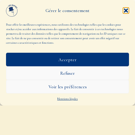
Gérer le consentement
Pour offrir les meilleures expériences, nous utilisons des technologies telles que les cookies pour
stocker et/ou accéder aux informations des appareils. Le fait de consentir à ces technologies nous
permettra de traiter des données telles que le comportement de navigation ou les ID uniques sur ce
site. Le fait de ne pas consentir ou de retirer son consentement peut avoir un effet négatif sur
certaines caractéristiques et fonctions.
Accepter
Refuser
Voir les préférences
Mentions légales
Français